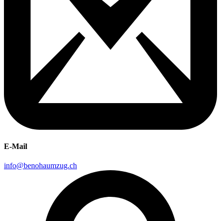
E-Mail
info@benohaumzug.ch